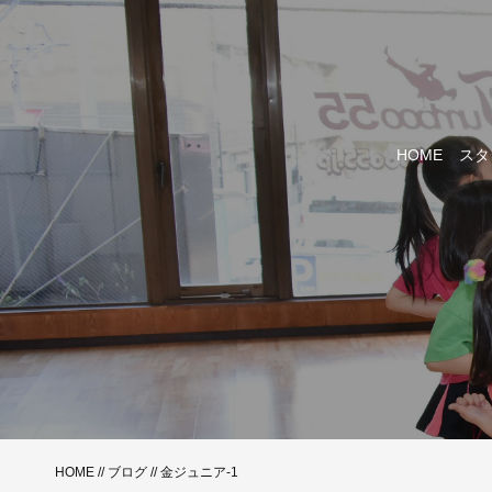
HOME
スタ
HOME
//
ブログ
// 金ジュニア-1