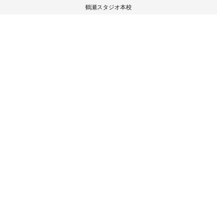
鶴瀬スタジオ本校
〒354-0026
埼玉県富士見市鶴瀬西2-5-10 村上ビル2階
TEL/FAX 049-265-8372
HOME
スタジオ紹介
イベント実績
ご入会の流れ
スタジオレッスン
お客様の声
ブログ
見学・体験予約
お問い合わせ
プライバシーポリシー
Web shopはこちら