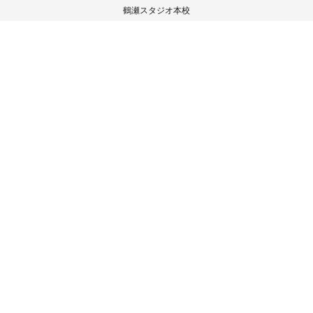
鶴瀬スタジオ本校
〒354-0026
埼玉県富士見市鶴瀬西2-5-10 村上ビル2階
TEL/FAX 049-265-8372
HOME
スタジオ紹介
イベント実績
ご入会の流れ
スタジオレッスン
お客様の声
ブログ
見学・体験予約
お問い合わせ
プライバシーポリシー
Web shopはこちら