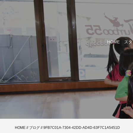
HOME
スタ
HOME
//
ブログ
// 9FB7C01A-7304-42DD-AD4D-63F7C1A5451D