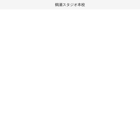
鶴瀬スタジオ本校
〒354-0026
埼玉県富士見市鶴瀬西2-5-10 村上ビル2階
TEL/FAX 049-265-8372
HOME
スタジオ紹介
イベント実績
ご入会の流れ
スタジオレッスン
お客様の声
ブログ
見学・体験予約
お問い合わせ
プライバシーポリシー
Web shopはこちら