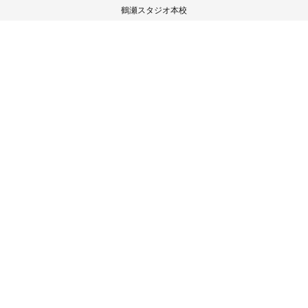
鶴瀬スタジオ本校
〒354-0026
埼玉県富士見市鶴瀬西2-5-10 村上ビル2階
TEL/FAX 049-265-8372
HOME
スタジオ紹介
イベント実績
ご入会の流れ
スタジオレッスン
お客様の声
ブログ
見学・体験予約
お問い合わせ
プライバシーポリシー
Web shopはこちら