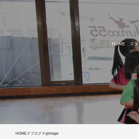
HOME
スタ
HOME
//
ブログ
// yjimage